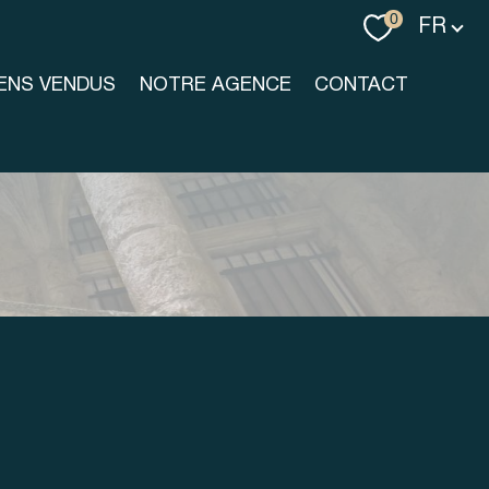
Langue
0
FR
IENS VENDUS
NOTRE AGENCE
CONTACT
r
FILTRER
réinitialiser les filtres