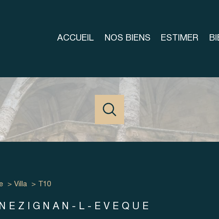
ACCUEIL
NOS BIENS
ESTIMER
B
acheter
louer
estime
 l'ancien
de l'ancien
à l'année
1
Localisation
Budget
e
Villa
T10
-l'Évêque
10 Pièces
 NEZIGNAN-L-EVEQUE