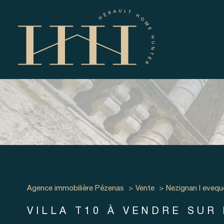
de
1
Type de bien
Agence immobilière Pézenas
Vente
Nezignan l evequ
Villa
34120 - Nézignan
VILLA T10 À VENDRE SUR