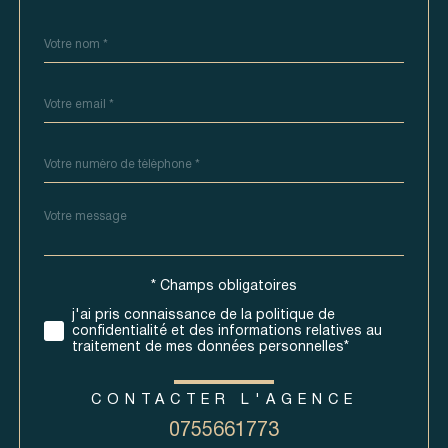
Nom
Fieldset
*
par
défaut
email
*
Téléphone
*
Message
Fieldset
*
par
défaut
* Champs obligatoires
Validation
j'ai pris connaissance de la politique de
confidentialité et des informations relatives au
traitement de mes données personnelles*
CONTACTER L'AGENCE
0755661773