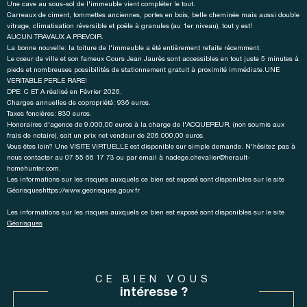
Une cave au sous-sol de l'immeuble vient compléter le tout.
Carreaux de ciment, tommettes anciennes, portes en bois, belle cheminée mais aussi double
vitrage, climatisation réversible et poêle à granules (au 1er niveau), tout y est!
AUCUN TRAVAUX A PREVOIR.
La bonne nouvelle: la toiture de l'immeuble a été entièrement refaite récemment.
Le coeur de ville et son fameux Cours Jean Jaurès sont accessibles en tout juste 5 minutes à
pieds et nombreuses possibilités de stationnement gratuit à proximité immédiate.UNE
VERITABLE PERLE RARE!
DPE: C ET A réalisé en Février 2026.
Charges annuelles de copropriété: 936 euros.
Taxes foncières: 830 euros.
Honoraires d'agence de 9.000,00 euros à la charge de l'ACQUEREUR, (non soumis aux
frais de notaire), soit un prix net vendeur de 206.000,00 euros.
Vous êtes loin? Une VISITE VIRTUELLE est disponible sur simple demande. N'hésitez pas à
nous contacter au 07 55 66 17 73 ou par email à nadege.chevalier@herault-
homehunter.com.
Les informations sur les risques auxquels ce bien est exposé sont disponibles sur le site
Géorisqueshttps://www.georisques.gouv.fr
Les informations sur les risques auxquels ce bien est exposé sont disponibles sur le site
Géorisques
CE BIEN VOUS
intéresse ?