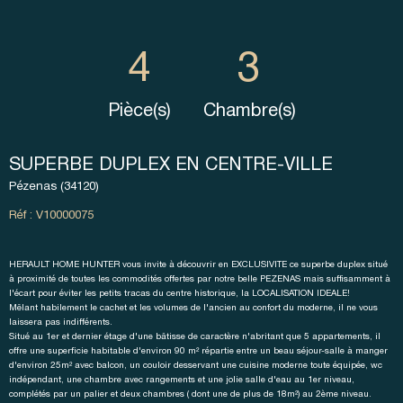
4
3
Pièce(s)
Chambre(s)
SUPERBE DUPLEX EN CENTRE-VILLE
Pézenas (34120)
Réf : V10000075
HERAULT HOME HUNTER vous invite à découvrir en EXCLUSIVITE ce superbe duplex situé
à proximité de toutes les commodités offertes par notre belle PEZENAS mais suffisamment à
l'écart pour éviter les petits tracas du centre historique, la LOCALISATION IDEALE!
Mêlant habilement le cachet et les volumes de l'ancien au confort du moderne, il ne vous
laissera pas indifférents.
Situé au 1er et dernier étage d'une bâtisse de caractère n'abritant que 5 appartements, il
offre une superficie habitable d'environ 90 m² répartie entre un beau séjour-salle à manger
d'environ 25m² avec balcon, un couloir desservant une cuisine moderne toute équipée, wc
indépendant, une chambre avec rangements et une jolie salle d'eau au 1er niveau,
complétés par un palier et deux chambres ( dont une de plus de 18m²) au 2ème niveau.