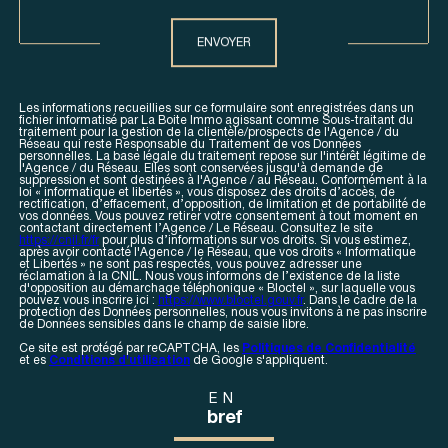
Validation
ENVOYER
Les informations recueillies sur ce formulaire sont enregistrées dans un
fichier informatisé par La Boite Immo agissant comme Sous-traitant du
traitement pour la gestion de la clientèle/prospects de l'Agence / du
Réseau qui reste Responsable du Traitement de vos Données
personnelles. La base légale du traitement repose sur l'intérêt légitime de
l'Agence / du Réseau. Elles sont conservées jusqu'à demande de
suppression et sont destinées à l'Agence / au Réseau. Conformément à la
loi « informatique et libertés », vous disposez des droits d’accès, de
rectification, d’effacement, d’opposition, de limitation et de portabilité de
vos données. Vous pouvez retirer votre consentement à tout moment en
contactant directement l’Agence / Le Réseau. Consultez le site
https://cnil.fr/fr
pour plus d’informations sur vos droits. Si vous estimez,
après avoir contacté l'Agence / le Réseau, que vos droits « Informatique
et Libertés » ne sont pas respectés, vous pouvez adresser une
réclamation à la CNIL. Nous vous informons de l’existence de la liste
d'opposition au démarchage téléphonique « Bloctel », sur laquelle vous
pouvez vous inscrire ici :
https://www.bloctel.gouv.fr
. Dans le cadre de la
protection des Données personnelles, nous vous invitons à ne pas inscrire
de Données sensibles dans le champ de saisie libre.
Ce site est protégé par reCAPTCHA, les
Politiques de Confidentialité
et es
Conditions d'utilisation
de Google s'appliquent.
EN
bref