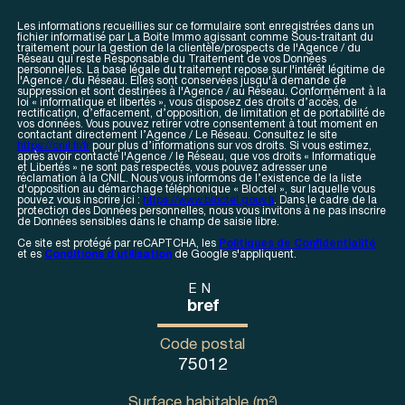
Les informations recueillies sur ce formulaire sont enregistrées dans un
fichier informatisé par La Boite Immo agissant comme Sous-traitant du
traitement pour la gestion de la clientèle/prospects de l'Agence / du
Réseau qui reste Responsable du Traitement de vos Données
personnelles. La base légale du traitement repose sur l'intérêt légitime de
l'Agence / du Réseau. Elles sont conservées jusqu'à demande de
suppression et sont destinées à l'Agence / au Réseau. Conformément à la
loi « informatique et libertés », vous disposez des droits d’accès, de
rectification, d’effacement, d’opposition, de limitation et de portabilité de
vos données. Vous pouvez retirer votre consentement à tout moment en
contactant directement l’Agence / Le Réseau. Consultez le site
https://cnil.fr/fr
pour plus d’informations sur vos droits. Si vous estimez,
après avoir contacté l'Agence / le Réseau, que vos droits « Informatique
et Libertés » ne sont pas respectés, vous pouvez adresser une
réclamation à la CNIL. Nous vous informons de l’existence de la liste
d'opposition au démarchage téléphonique « Bloctel », sur laquelle vous
pouvez vous inscrire ici :
https://www.bloctel.gouv.fr
. Dans le cadre de la
protection des Données personnelles, nous vous invitons à ne pas inscrire
de Données sensibles dans le champ de saisie libre.
Ce site est protégé par reCAPTCHA, les
Politiques de Confidentialité
et es
Conditions d'utilisation
de Google s'appliquent.
EN
bref
Code postal
75012
Surface habitable (m²)