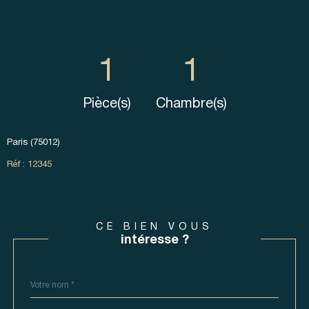
1
1
Pièce(s)
Chambre(s)
Paris (75012)
Réf : 12345
CE BIEN VOUS
intéresse ?
Nom
Fieldset
*
par
défaut