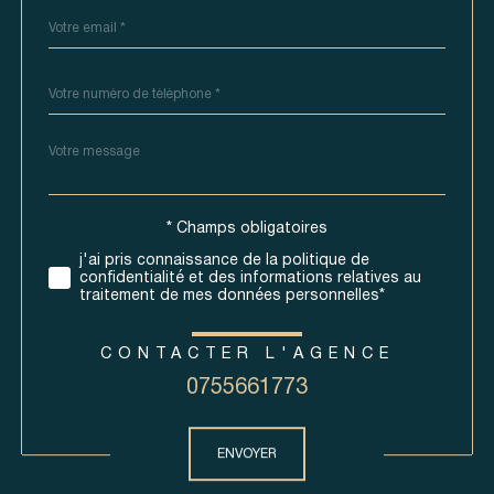
email
*
Téléphone
*
Message
Fieldset
*
par
défaut
* Champs obligatoires
Validation
j'ai pris connaissance de la politique de
confidentialité et des informations relatives au
traitement de mes données personnelles*
CONTACTER L'AGENCE
0755661773
Validation
ENVOYER